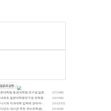
본대학원,동경대학원,연구생,일본..
[17/2/09]
내최초 일본대학원연구생 유학원..
[12/1/04]
나가와 치과대학 입학에 관하여~..
[11/12/15]
012년도 대사관 추천 국비유학생(..
[11/4/20]