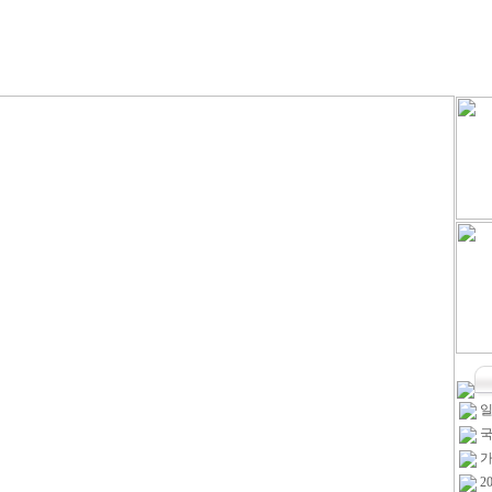
일
국
가
2