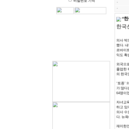
비밀번호 기억
ㆍ
ㆍ
“한
한국선
의사 박
했다. 
르바이트
익도 확
외국으로
졸업한 뒤
의 한국
‘토종’
가 많다
64명이었
자녀교육
하고 있
의사 수
다. 뉴욕
재미한인