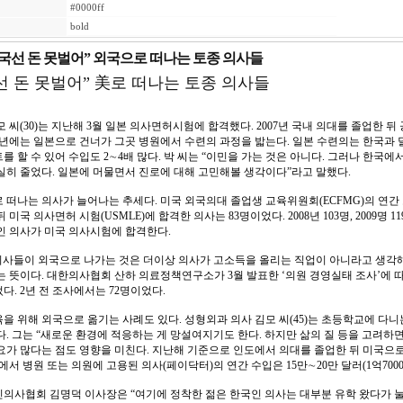
#0000ff
bold
국선 돈 못벌어” 외국으로 떠나는 토종 의사들
 돈 못벌어” 美로 떠나는 토종 의사들
모 씨(30)는 지난해 3월 일본 의사면허시험에 합격했다. 2007년 국내 의대를 졸업한
내년에는 일본으로 건너가 그곳 병원에서 수련의 과정을 밟는다. 일본 수련의는 한국과
를 할 수 있어 수입도 2∼4배 많다. 박 씨는 “이민을 가는 것은 아니다. 그러나 한국
실히 줄었다. 일본에 머물면서 진로에 대해 고민해볼 생각이다”라고 말했다.
 떠나는 의사가 늘어나는 추세다. 미국 외국의대 졸업생 교육위원회(ECFMG)의 연
 미국 의사면허 시험(USMLE)에 합격한 의사는 83명이었다. 2008년 103명, 2009명 119
인 의사가 미국 의사시험에 합격한다.
 의사들이 외국으로 나가는 것은 더이상 의사가 고소득을 올리는 직업이 아니라고 생각
는 뜻이다. 대한의사협회 산하 의료정책연구소가 3월 발표한 ‘의원 경영실태 조사’에 
다. 2년 전 조사에서는 72명이었다.
을 위해 외국으로 옮기는 사례도 있다. 성형외과 의사 김모 씨(45)는 초등학교에 다
다. 그는 “새로운 환경에 적응하는 게 망설여지기도 한다. 하지만 삶의 질 등을 고려하
요가 많다는 점도 영향을 미친다. 지난해 기준으로 인도에서 의대를 졸업한 뒤 미국으로
에서 병원 또는 의원에 고용된 의사(페이닥터)의 연간 수입은 15만∼20만 달러(1억7000만
의사협회 김명덕 이사장은 “여기에 정착한 젊은 한국인 의사는 대부분 유학 왔다가 눌