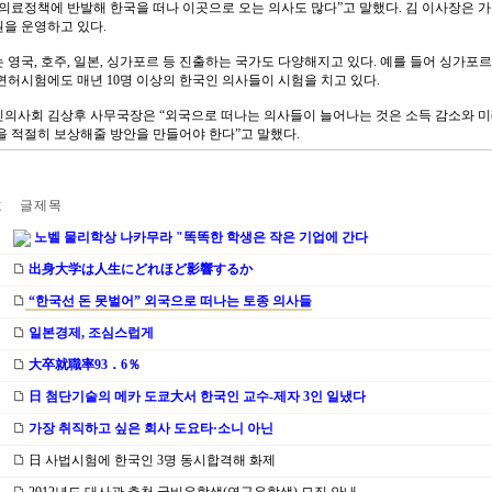
 의료정책에 반발해 한국을 떠나 이곳으로 오는 의사도 많다”고 말했다. 김 이사장은 
을 운영하고 있다.
 영국, 호주, 일본, 싱가포르 등 진출하는 국가도 다양해지고 있다. 예를 들어 싱가포르
면허시험에도 매년 10명 이상의 한국인 의사들이 시험을 치고 있다.
의사회 김상후 사무국장은 “외국으로 떠나는 의사들이 늘어나는 것은 소득 감소와 미
을 적절히 보상해줄 방안을 만들어야 한다”고 말했다.
호
글 제 목
노벨 물리학상 나카무라 "똑똑한 학생은 작은 기업에 간다
出身大学は人生にどれほど影響するか
“한국선 돈 못벌어” 외국으로 떠나는 토종 의사들
일본경제, 조심스럽게
大卒就職率93．6％
日 첨단기술의 메카 도쿄大서 한국인 교수-제자 3인 일냈다
가장 취직하고 싶은 회사 도요타·소니 아닌
日 사법시험에 한국인 3명 동시합격해 화제