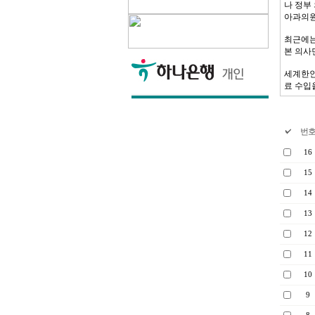
나 정부
아과의원
최근에는
본 의사
세계한인
료 수입
번
16
15
14
13
12
11
10
9